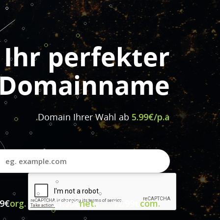
Ihr perfekter
Domainname
Domain Ihrer Wahl ab
5.99€/p.a.
99€
.org
21.99€
.net
12.99€
.com