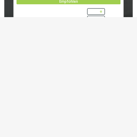
Empfohlen
Dedicated Server
Ab
€
49.99
monatlich
Übersicht
CPU
6x 3.60Ghz
RAM
64GB