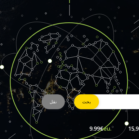
9.99€
.eu
15.