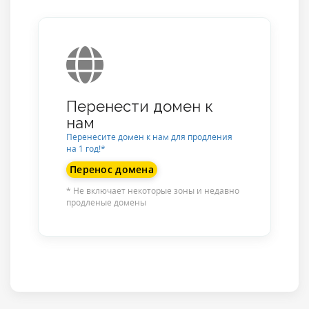
Перенести домен к
нам
Перенесите домен к нам для продления
на 1 год!*
Перенос домена
* Не включает некоторые зоны и недавно
продленые домены