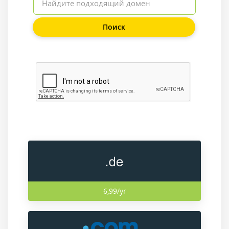
Поиск
6,99/yr