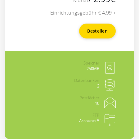
Monat
+ 4.99 € Einrichtungsgebühr
Bestellen
Speicher
250MB
Datenbanken
2
Postfächer
10
FTP
5 Accounts